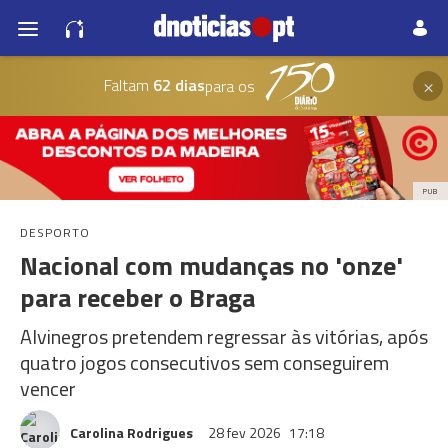
×
Faltam
62 dias
para os
PUB
DESPORTO
Nacional com mudanças no 'onze'
para receber o Braga
Alvinegros pretendem regressar às vitórias, após
quatro jogos consecutivos sem conseguirem
vencer
Carolina Rodrigues
28 fev 2026
17:18