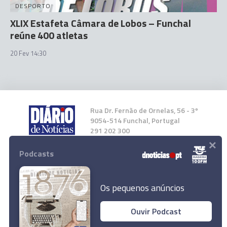
DESPORTO
XLIX Estafeta Câmara de Lobos – Funchal
reúne 400 atletas
20 Fev 14:30
Rua Dr. Fernão de Ornelas, 56 - 3º
9054-514 Funchal, Portugal
291 202 300
×
Podcasts
Instale a nossa App
Os pequenos anúncios
Ouvir Podcast
© 2026 Empresa Diário de Notícias, Lda.