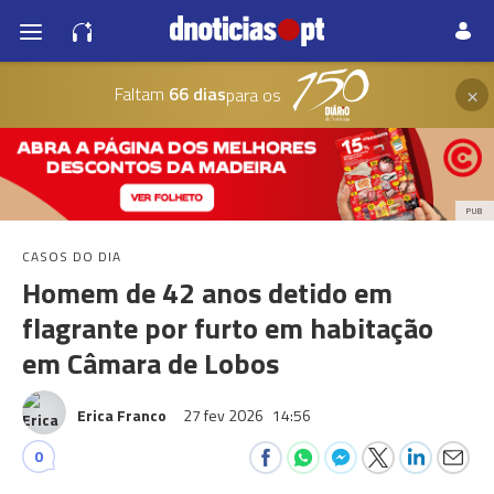
×
Faltam
66 dias
para os
PUB
CASOS DO DIA
Homem de 42 anos detido em
flagrante por furto em habitação
em Câmara de Lobos
Erica Franco
27 fev 2026
14:56
0