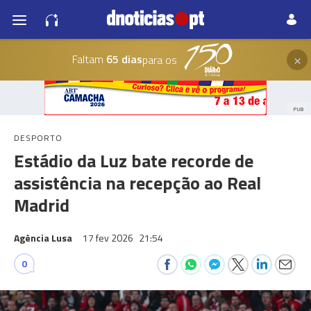
×
Faltam
65 dias
para os
PUB
DESPORTO
Estádio da Luz bate recorde de
assistência na recepção ao Real
Madrid
Agência Lusa
17 fev 2026
21:54
0