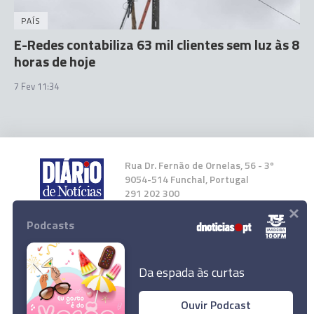
PAÍS
E-Redes contabiliza 63 mil clientes sem luz às 8
horas de hoje
7 Fev 11:34
Rua Dr. Fernão de Ornelas, 56 - 3º
9054-514 Funchal, Portugal
291 202 300
×
Podcasts
Instale a nossa App
Da espada às curtas
Ouvir Podcast