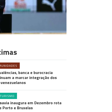
timas
MUNIDADES
valências, banca e burocracia
inuam a marcar integração dos
-venezuelanos
TURISMO
savia inaugura em Dezembro rota
e Porto e Bruxelas