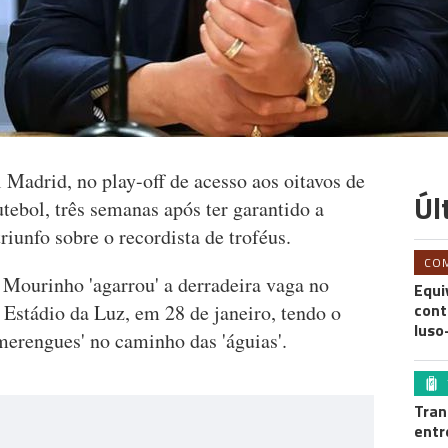
 Madrid, no play-off de acesso aos oitavos de
Úl
tebol, três semanas após ter garantido a
iunfo sobre o recordista de troféus.
CO
Mourinho 'agarrou' a derradeira vaga no
Equi
cont
o Estádio da Luz, em 28 de janeiro, tendo o
luso
merengues' no caminho das 'águias'.
Tran
entr