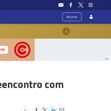
Assinar
×
PUB
reencontro com
1