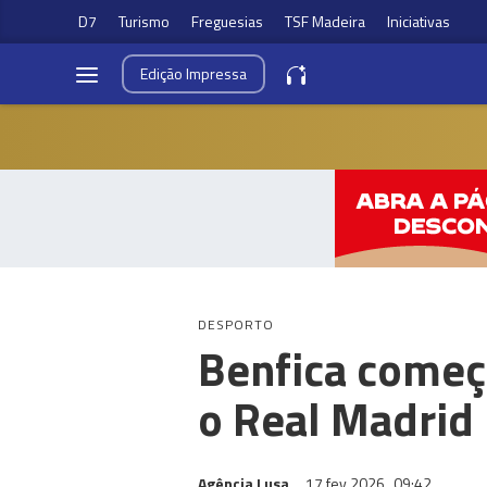
D7
Turismo
Freguesias
TSF Madeira
Iniciativas
Edição
Impressa
DESPORTO
Benfica começ
o Real Madrid
Agência Lusa
17 fev 2026
09:42