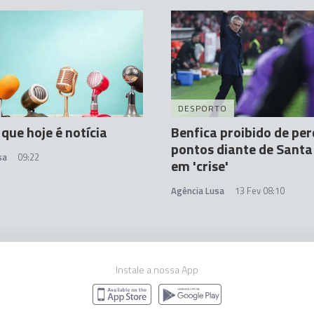
DESPORTO
 que hoje é notícia
Benfica proibido de per
pontos diante de Santa
sa
09:22
em 'crise'
Agência Lusa
13 Fev 08:10
Instale a nossa App