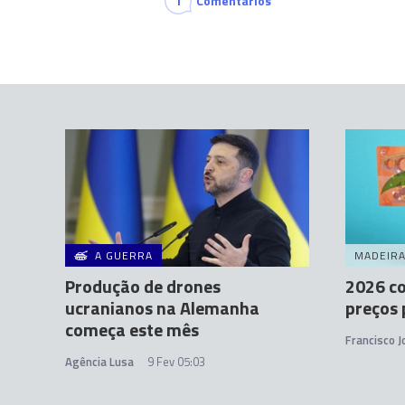
1
Comentários
A GUERRA
MADEIR
Produção de drones
2026 c
ucranianos na Alemanha
preços 
começa este mês
Francisco 
Agência Lusa
9 Fev 05:03