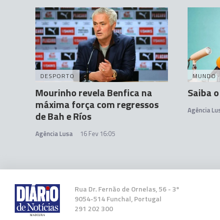
DESPORTO
MUNDO
Mourinho revela Benfica na
Saiba o
máxima força com regressos
Agência Lu
de Bah e Ríos
Agência Lusa
16 Fev 16:05
Rua Dr. Fernão de Ornelas, 56 - 3º
9054-514 Funchal, Portugal
291 202 300