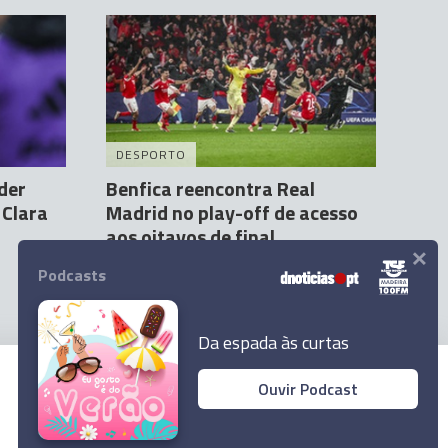
DESPORTO
der
Benfica reencontra Real
 Clara
Madrid no play-off de acesso
aos oitavos de final
×
Agência Lusa
30 Jan 11:40
Podcasts
Da espada às curtas
Ouvir Podcast
© 2026 Empresa Diário de Notícias, Lda.
Todos os direitos reservados.