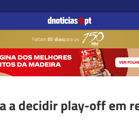
Faltam
65 dias
para os
a a decidir play-off em 