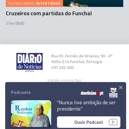
PATROCINADO
INTERTOURS
Cruzeiros com partidas do Funchal
2 Fev 08:00
Rua Dr. Fernão de Ornelas, 56 - 3º
9054-514 Funchal, Portugal
291 202 300
Instale a nossa App
×
Podcasts
"Nunca tive ambição de ser
presidente”
© 2026 Empresa Diário de Notícias, Lda.
Ouvir Podcast
Todos os direitos reservados.