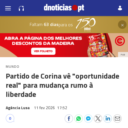
×
Faltam
63 dias
para os
PUB
MUNDO
Partido de Corina vê "oportunidade
real" para mudança rumo à
liberdade
Agência Lusa
11 fev 2026
17:52
0