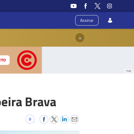
Assinar
×
PUB
eira Brava
0