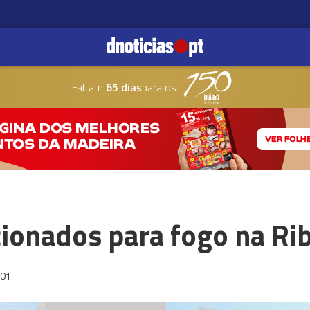
Faltam
65 dias
para os
ionados para fogo na Rib
:01