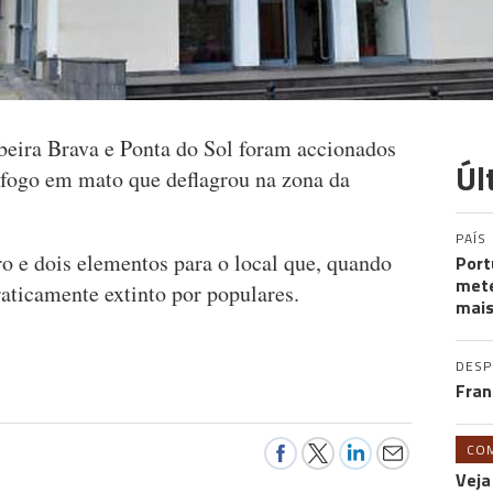
eira Brava e Ponta do Sol foram accionados
Úl
m fogo em mato que deflagrou na zona da
PAÍS
o e dois elementos para o local que, quando
Port
mete
raticamente extinto por populares.
mais
DES
Fran
CO
Veja