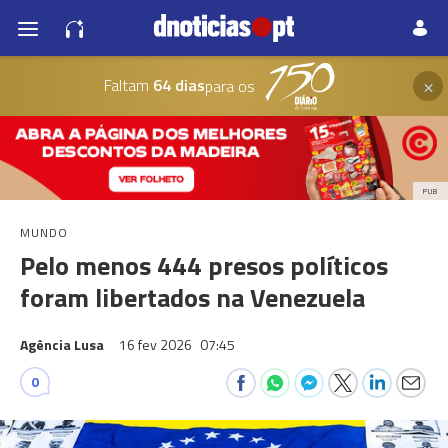
×
Faltam
64 dias
para os
PUB
MUNDO
Pelo menos 444 presos políticos
foram libertados na Venezuela
Agência Lusa
16 fev 2026
07:45
0