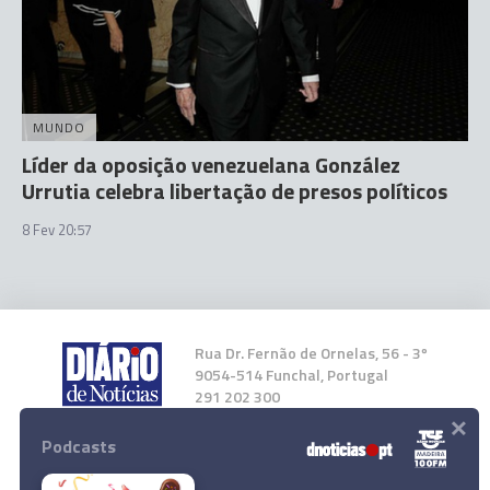
MUNDO
Líder da oposição venezuelana González
Urrutia celebra libertação de presos políticos
8 Fev 20:57
Rua Dr. Fernão de Ornelas, 56 - 3º
9054-514 Funchal, Portugal
291 202 300
×
Podcasts
Instale a nossa App