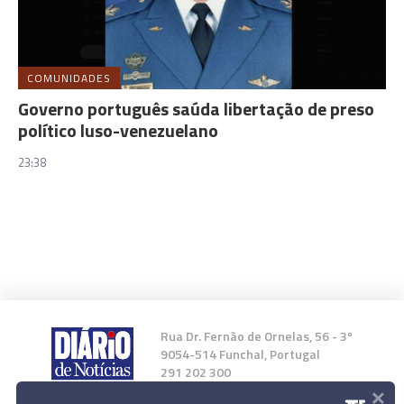
COMUNIDADES
Governo português saúda libertação de preso
político luso-venezuelano
23:38
Rua Dr. Fernão de Ornelas, 56 - 3º
9054-514 Funchal, Portugal
291 202 300
×