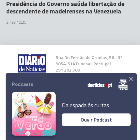
Presidência do Governo saúda libertação de
descendente de madeirenses na Venezuela
2 Fev 10:25
Rua Dr. Fernão de Ornelas, 56 - 3º
9054-514 Funchal, Portugal
291 202 300
×
Podcasts
Instale a nossa App
Da espada às curtas
Ouvir Podcast
Médico descendente da Ribeira Brava libertado
© 2026 Empresa Diário de Notícias, Lda.
na Venezuela
Todos os direitos reservados.
Ler Artigo