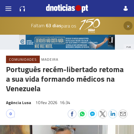
×
Faltam
63 dias
para os
PUB
COMUNIDADES
MADEIRA
Português recém-libertado retoma
a sua vida formando médicos na
Venezuela
Agência Lusa
10 fev 2026
16:34
0