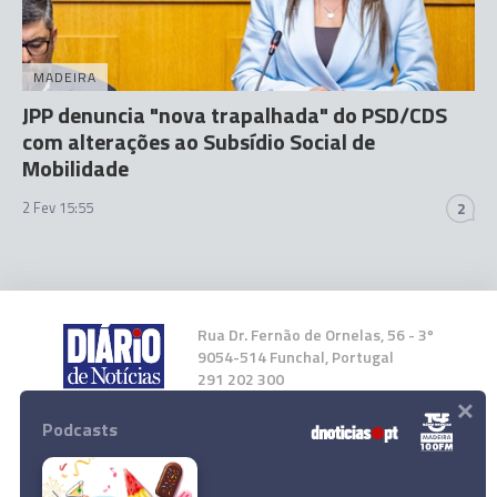
MADEIRA
JPP denuncia "nova trapalhada" do PSD/CDS
com alterações ao Subsídio Social de
Mobilidade
2 Fev 15:55
2
Rua Dr. Fernão de Ornelas, 56 - 3º
9054-514 Funchal, Portugal
291 202 300
×
Podcasts
Instale a nossa App