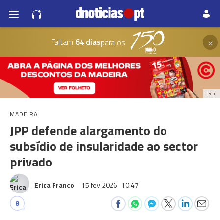
×
Faltam
64 dias
para os
PUB
MADEIRA
JPP defende alargamento do
subsídio de insularidade ao sector
privado
Erica Franco
15 fev 2026
10:47
8