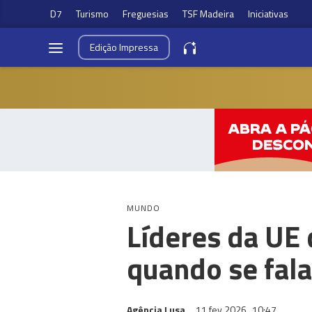
D7
Turismo
Freguesias
TSF Madeira
Iniciativas
Edição
Impressa
MUNDO
Líderes da UE
quando se fal
Agência Lusa
11 fev 2026
10:47