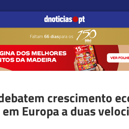
Faltam
66 dias
para os
 debatem crescimento e
a em Europa a duas veloc