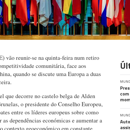
) vão reunir-se na quinta-feira num retiro
Úl
ompetitividade comunitária, face aos
hina, quando se discute uma Europa a duas
eira.
MUN
Pres
com 
el que decorre no castelo belga de Alden
mom
Bruxelas, o presidente do Conselho Europeu,
ates entre os líderes europeus sobre como
MUN
ir as dependências económicas e aumentar a
Auto
assi
o contexto geoeconómico em constante