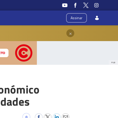
Assinar
×
PUB
conómico
idades
0