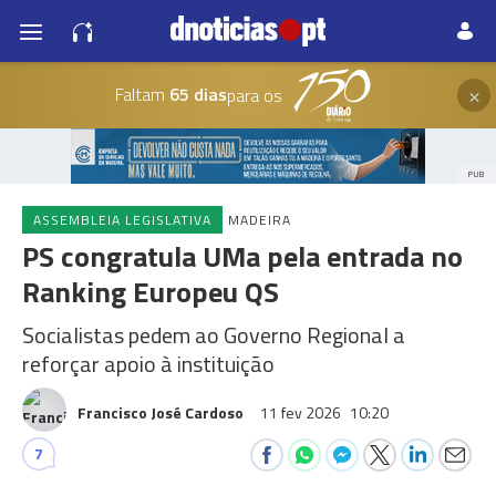
×
Faltam
65 dias
para os
PUB
ASSEMBLEIA LEGISLATIVA
MADEIRA
PS congratula UMa pela entrada no
Ranking Europeu QS
Socialistas pedem ao Governo Regional a
reforçar apoio à instituição
Francisco José Cardoso
11 fev 2026
10:20
7