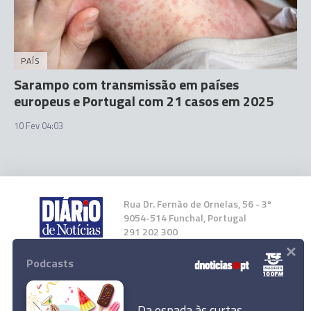
PAÍS
Sarampo com transmissão em países
europeus e Portugal com 21 casos em 2025
10 Fev 04:03
Rua Dr. Fernão de Ornelas, 56 - 3º
9054-514 Funchal, Portugal
291 202 300
×
Podcasts
Instale a nossa App
Da espada às curtas