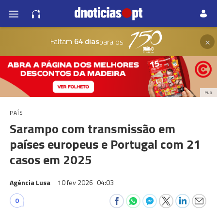
×
Faltam
64 dias
para os
PUB
PAÍS
Sarampo com transmissão em
países europeus e Portugal com 21
casos em 2025
Agência Lusa
10 fev 2026
04:03
0