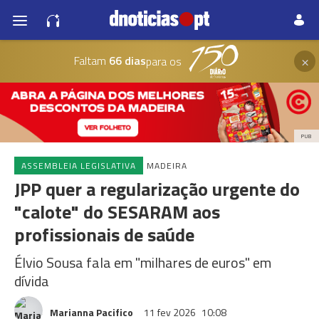
×
Faltam
66 dias
para os
PUB
ASSEMBLEIA LEGISLATIVA
MADEIRA
JPP quer a regularização urgente do
"calote" do SESARAM aos
profissionais de saúde
Élvio Sousa fala em "milhares de euros" em
dívida
Marianna Pacifico
11 fev 2026
10:08