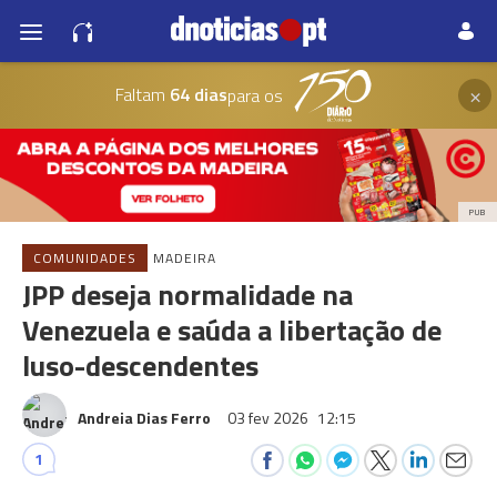
×
Faltam
64 dias
para os
PUB
COMUNIDADES
MADEIRA
JPP deseja normalidade na
Venezuela e saúda a libertação de
luso-descendentes
Andreia Dias Ferro
03 fev 2026
12:15
1