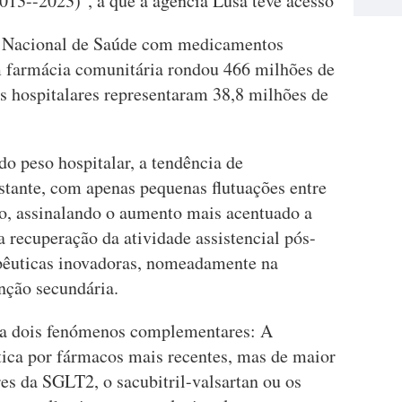
013--2023)", a que a agência Lusa teve acesso
o Nacional de Saúde com medicamentos
m farmácia comunitária rondou 466 milhões de
 hospitalares representaram 38,8 milhões de
do peso hospitalar, a tendência de
stante, com apenas pequenas flutuações entre
o, assinalando o aumento mais acentuado a
a recuperação da atividade assistencial pós-
apêuticas inovadoras, nomeadamente na
enção secundária.
cia dois fenómenos complementares: A
tica por fármacos mais recentes, mas de maior
res da SGLT2, o sacubitril-valsartan ou os