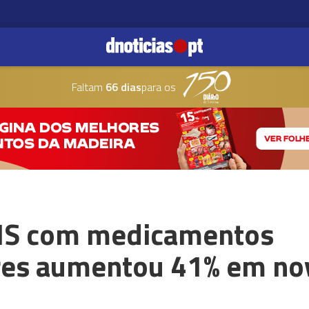
Faltam
66 dias
para os
NS com medicamentos
res aumentou 41% em no