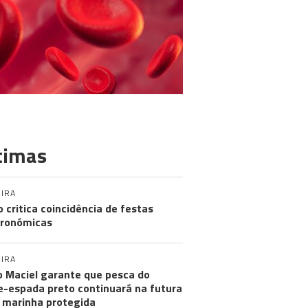
timas
IRA
o critica coincidência de festas
ronómicas
IRA
 Maciel garante que pesca do
e-espada preto continuará na futura
 marinha protegida