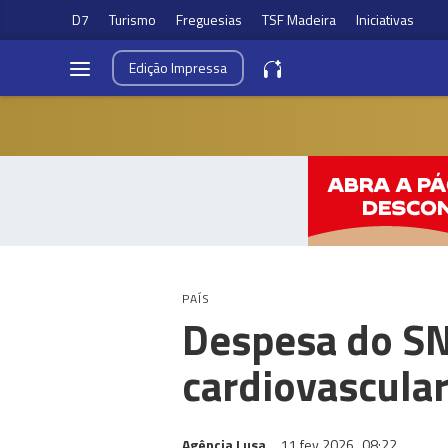
D7
Turismo
Freguesias
TSF Madeira
Iniciativas
Edição
Impressa
PAÍS
Despesa do S
cardiovascula
Agência Lusa
11 fev 2026
08:22