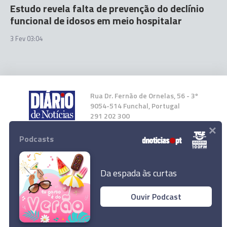
Estudo revela falta de prevenção do declínio
funcional de idosos em meio hospitalar
3 Fev 03:04
Rua Dr. Fernão de Ornelas, 56 - 3º
9054-514 Funchal, Portugal
291 202 300
×
Podcasts
Instale a nossa App
Da espada às curtas
Ouvir Podcast
© 2026 Empresa Diário de Notícias, Lda.
Todos os direitos reservados.