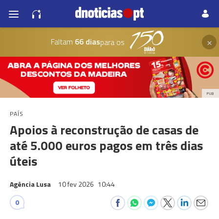
×
Faltam
66 dias
para os
PUB
PAÍS
Apoios à reconstrução de casas de
até 5.000 euros pagos em três dias
úteis
Agência Lusa
10 fev 2026
10:44
0