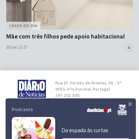
CASOS DO DIA
Mãe com três filhos pede apoio habitacional
30 Jan 22:27
6
Rua Dr. Fernão de Ornelas, 56 - 3º
9054-514 Funchal, Portugal
291 202 300
×
Podcasts
Instale a nossa App
Da espada às curtas