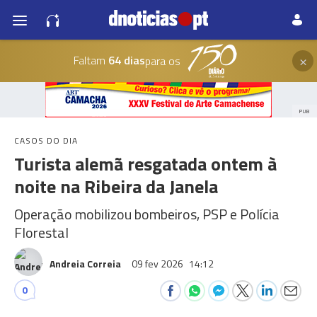
×
Faltam
64 dias
para os
PUB
CASOS DO DIA
Turista alemã resgatada ontem à
noite na Ribeira da Janela
Operação mobilizou bombeiros, PSP e Polícia
Florestal
Andreia Correia
09 fev 2026
14:12
0