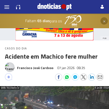
×
Faltam
65 dias
para os
PUB
CASOS DO DIA
Acidente em Machico fere mulher
Francisco José Cardoso
07 jan 2026
08:35
0