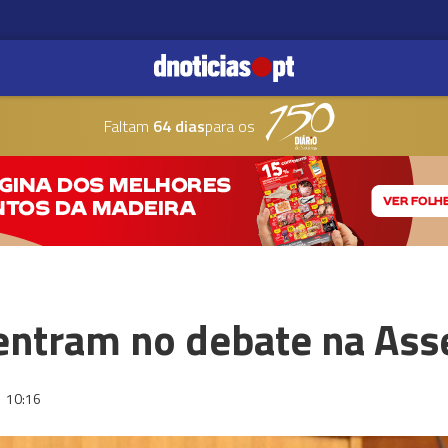
Faltam
64 dias
para os
 entram no debate na As
6
10:16