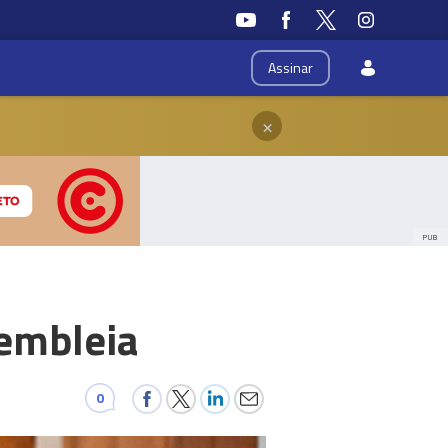
Assinar
×
PUB
sembleia
0