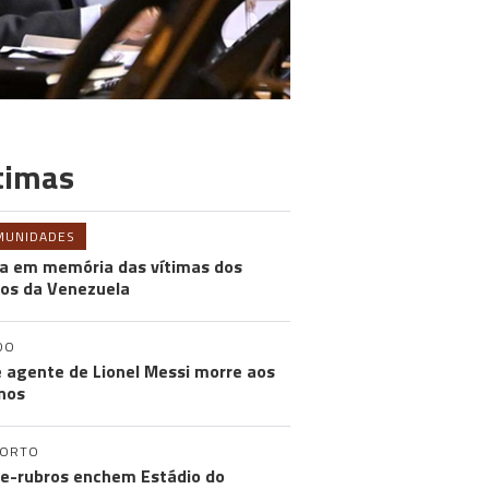
timas
MUNIDADES
a em memória das vítimas dos
os da Venezuela
DO
e agente de Lionel Messi morre aos
nos
PORTO
e-rubros enchem Estádio do