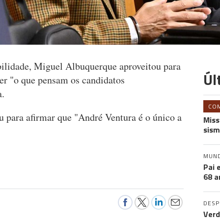
ilidade, Miguel Albuquerque aproveitou para
Úl
ber "o que pensam os candidatos
a.
CO
u para afirmar que "André Ventura é o único a
Miss
sism
MUN
Pai 
68 a
DES
Verd