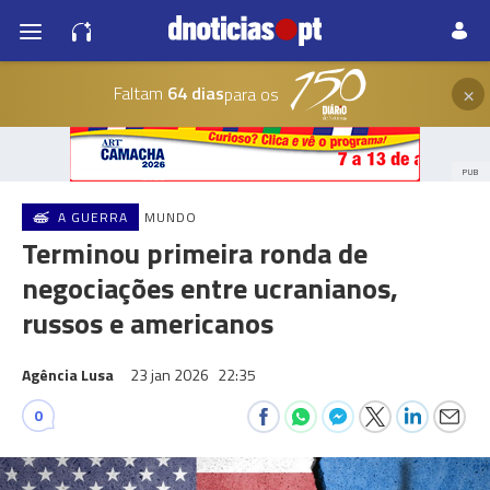
×
Faltam
64 dias
para os
PUB
A GUERRA
MUNDO
Terminou primeira ronda de
negociações entre ucranianos,
russos e americanos
Agência Lusa
23 jan 2026
22:35
0