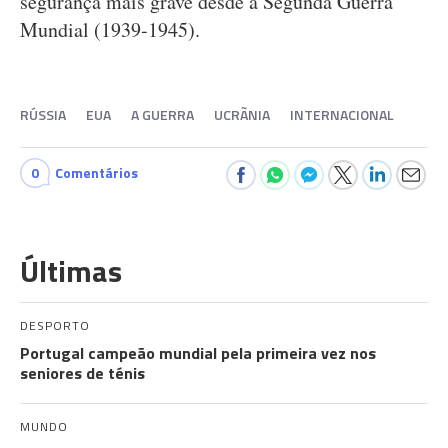
segurança mais grave desde a Segunda Guerra
Mundial (1939-1945).
RÚSSIA
EUA
A GUERRA
UCRÃNIA
INTERNACIONAL
0
Comentários
Últimas
DESPORTO
Portugal campeão mundial pela primeira vez nos
seniores de ténis
MUNDO