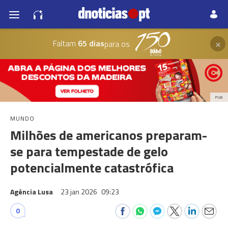
×
Faltam
65 dias
para os
PUB
MUNDO
Milhões de americanos preparam-
se para tempestade de gelo
potencialmente catastrófica
Agência Lusa
23 jan 2026
09:23
0