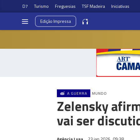
D7
Turismo
Freguesias
TSF Madeira
Iniciativas
Edição
Impressa
A GUERRA
MUNDO
Zelensky afirm
vai ser discut
Agência Lusa
23 jan 2026
09:38