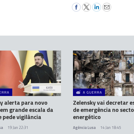
ERRA
A GUERRA
y alerta para novo
Zelensky vai decretar 
em grande escala da
de emergência no secto
e pede vigilância
energético
sa
19 Jan 22:31
Agência Lusa
14 Jan 18:45