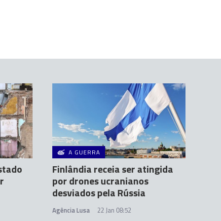
A GUERRA
estado
Finlândia receia ser atingida
r
por drones ucranianos
desviados pela Rússia
Agência Lusa
22 Jan 08:52