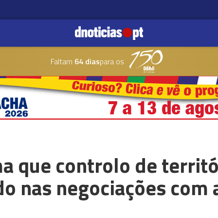
Faltam
64 dias
para os
a que controlo de territ
ido nas negociações com 