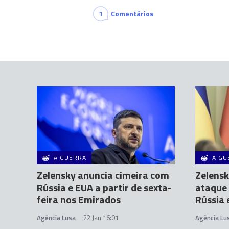
1
Comentários
A GUERRA
A GU
Zelensky anuncia cimeira com
Zelensk
Rússia e EUA a partir de sexta-
ataque 
feira nos Emirados
Rússia 
Agência Lusa
22 Jan 16:01
Agência Lu