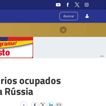
Assinar
×
PUB
órios ocupados
a Rússia
1