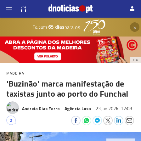
×
Faltam
65 dias
para os
PUB
MADEIRA
'Buzinão' marca manifestação de
taxistas junto ao porto do Funchal
Andreia Dias Ferro
Agência Lusa
23 jan 2026
12:08
2