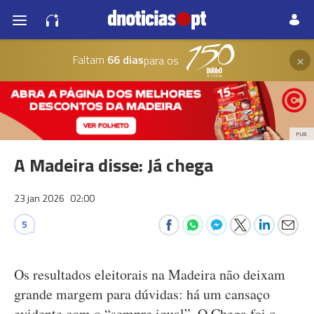
×
Faltam
66 dias
para os
PUB
A Madeira disse: Já chega
23 jan 2026
02:00
5
Os resultados eleitorais na Madeira não deixam
grande margem para dúvidas: há um cansaço
evidente com o “sempre igual”. O Chega foi o