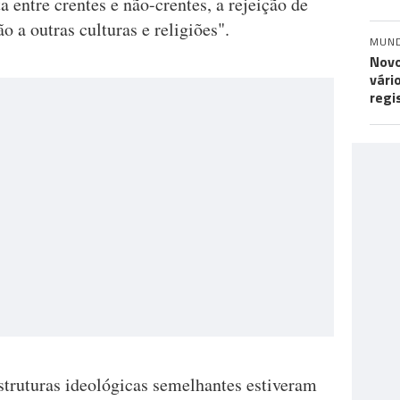
 entre crentes e não-crentes, a rejeição de
o a outras culturas e religiões".
MUN
Novo
vári
regi
truturas ideológicas semelhantes estiveram