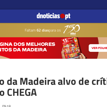
Faltam
62 dias
para os
o da Madeira alvo de crít
do CHEGA
6
09:18