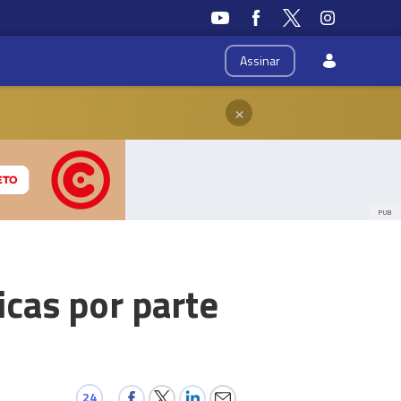
Assinar
×
PUB
icas por parte
24