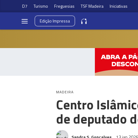
D7
Turismo
Freguesias
TSF Madeira
Iniciativas
Edição
Impressa
MADEIRA
Centro Islâmic
de deputado 
Sandra S. Gonçalves
13 jan 202