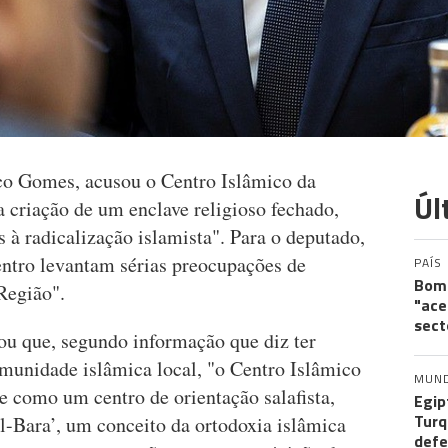
o Gomes, acusou o Centro Islâmico da
Úl
 criação de um enclave religioso fechado,
à radicalização islamista". Para o deputado,
entro levantam sérias preocupações de
PAÍS
Bomb
 Região".
"ace
sect
u que, segundo informação que diz ter
omunidade islâmica local, "o Centro Islâmico
MUN
e como um centro de orientação salafista,
Egip
Turq
l-Bara’, um conceito da ortodoxia islâmica
def