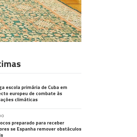
timas
ga escola primária de Cuba em
ecto europeu de combate às
rações climáticas
DO
ocos preparado para receber
res se Espanha remover obstáculos
is