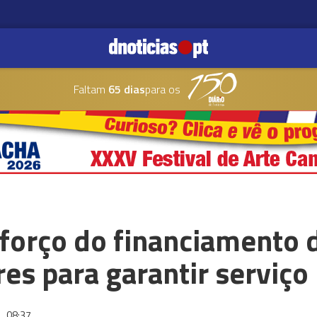
Faltam
65 dias
para os
forço do financiamento 
es para garantir serviço
6
08:37