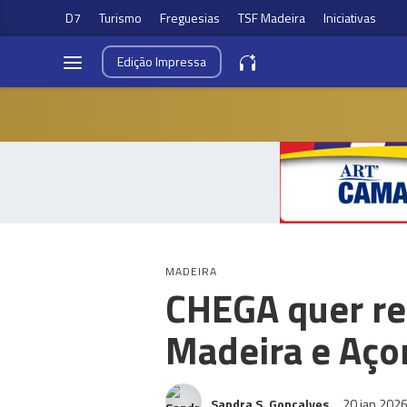
D7
Turismo
Freguesias
TSF Madeira
Iniciativas
Edição
Impressa
MADEIRA
CHEGA quer re
Madeira e Açor
Sandra S. Gonçalves
20 jan 202