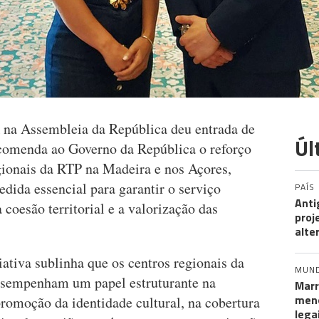
na Assembleia da República deu entrada de
Úl
ecomenda ao Governo da República o reforço
gionais da RTP na Madeira e nos Açores,
dida essencial para garantir o serviço
PAÍS
Anti
coesão territorial e a valorização das
proj
alte
iativa sublinha que os centros regionais da
MUN
desempenham um papel estruturante na
Marr
meno
romoção da identidade cultural, na cobertura
lega