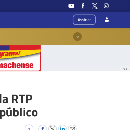
Assinar
×
PUB
da RTP
 público
1