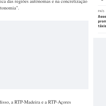
mica das regiões autónomas e na concretização
utonomia".
PAÍS
Asso
prom
táxi
isso, a RTP-Madeira e a RTP-Açores