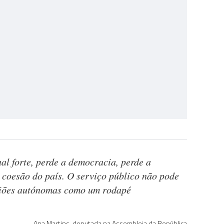
l forte, perde a democracia, perde a
a coesão do país. O serviço público não pode
egiões autónomas como um rodapé
Ana Martins, deputada na Assembleia da República