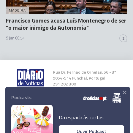
MADEIRA
Francisco Gomes acusa Luís Montenegro de ser
"o maior inimigo da Autonomia"
9 Jan 08:54
2
Rua Dr. Fernão de Ornelas, 56 - 3º
9054-514 Funchal, Portugal
291 202 300
×
Podcasts
Instale a nossa App
Da espada às curtas
Ouvir Podcast