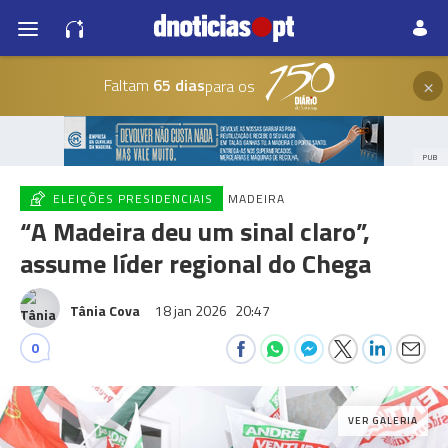
×
Faltam
65 dias
para os
PUB
ELEIÇÕES PRESIDENCIAIS
MADEIRA
“A Madeira deu um sinal claro”,
assume líder regional do Chega
Tânia Cova
18 jan 2026
20:47
0
VER GALERIA