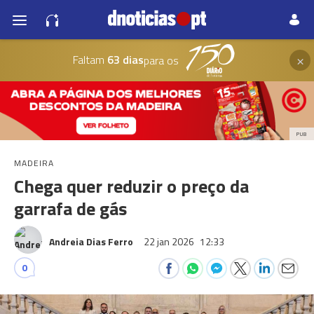
×
Faltam
63 dias
para os
PUB
MADEIRA
Chega quer reduzir o preço da
garrafa de gás
Andreia Dias Ferro
22 jan 2026
12:33
0