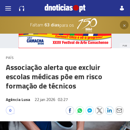
×
Faltam
63 dias
para os
PUB
PAÍS
Associação alerta que excluir
escolas médicas põe em risco
formação de técnicos
Agência Lusa
22 jan 2026
02:27
0