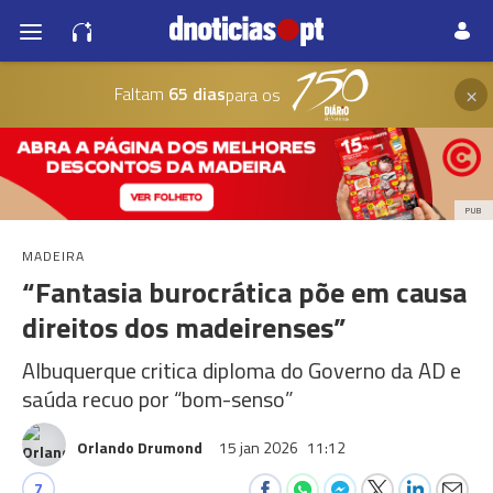
×
Faltam
65 dias
para os
PUB
MADEIRA
“Fantasia burocrática põe em causa
direitos dos madeirenses”
Albuquerque critica diploma do Governo da AD e
saúda recuo por “bom-senso”
Orlando Drumond
15 jan 2026
11:12
7