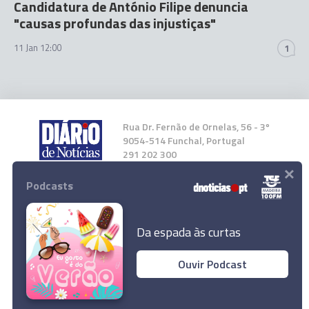
Candidatura de António Filipe denuncia
"causas profundas das injustiças"
11 Jan 12:00
1
Rua Dr. Fernão de Ornelas, 56 - 3º
9054-514 Funchal, Portugal
291 202 300
×
Podcasts
Instale a nossa App
Da espada às curtas
Ouvir Podcast
© 2026 Empresa Diário de Notícias, Lda.
Todos os direitos reservados.