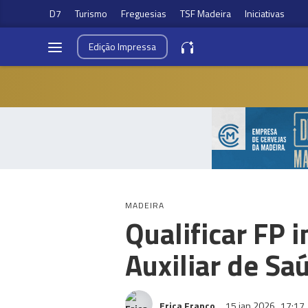
D7
Turismo
Freguesias
TSF Madeira
Iniciativas
Edição
Impressa
MADEIRA
Qualificar FP 
Auxiliar de Sa
Erica Franco
15 jan 2026
17:17