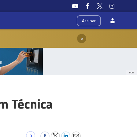
Assinar
×
PUB
em Técnica
0