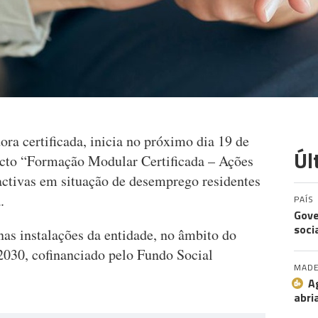
ora certificada, inicia no próximo dia 19 de
Úl
ecto “Formação Modular Certificada – Ações
 activas em situação de desemprego residentes
.
PAÍS
Gove
soci
nas instalações da entidade, no âmbito do
030, cofinanciado pelo Fundo Social
MADE
A
abri