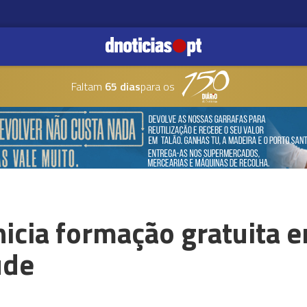
Faltam
65 dias
para os
inicia formação gratuita 
úde