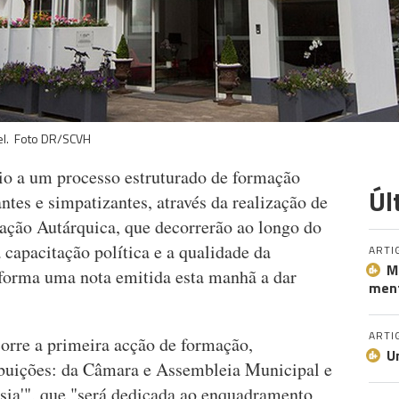
tel. Foto DR/SCVH
io a um processo estruturado de formação
Úl
antes e simpatizantes, através da realização de
ação Autárquica, que decorrerão ao longo do
 capacitação política e a qualidade da
ARTI
M
informa uma nota emitida esta manhã a dar
ment
ARTI
corre a primeira acção de formação,
U
ibuições: da Câmara e Assembleia Municipal e
sia'", que "será dedicada ao enquadramento