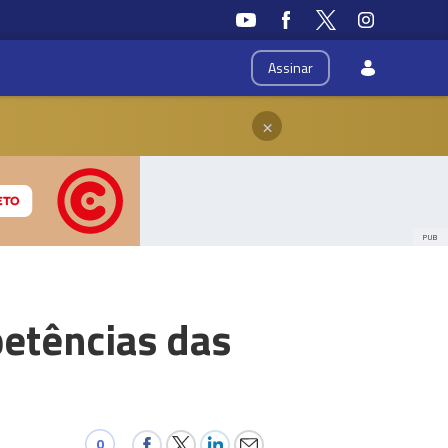
Assinar
×
PUB
etências das
0