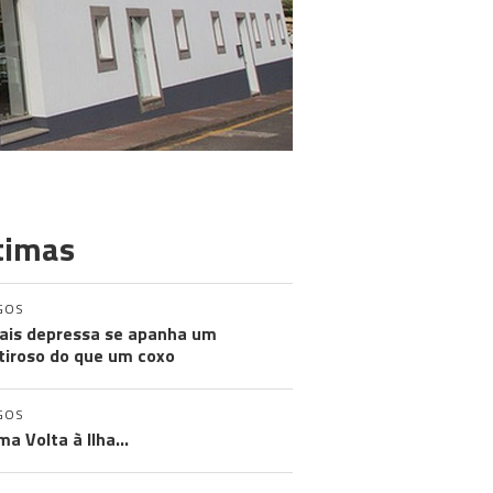
timas
GOS
ais depressa se apanha um
iroso do que um coxo
GOS
ma Volta à Ilha…