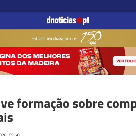
Faltam
66 dias
para os
ve formação sobre comp
ais
2026
09:50