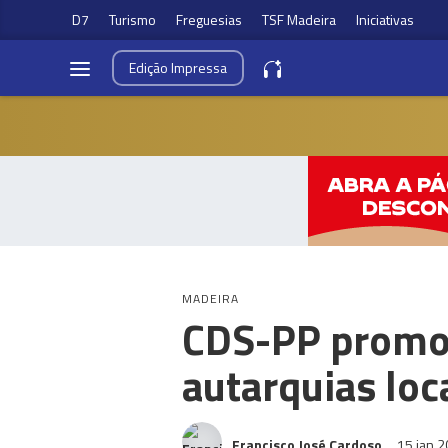
D7
Turismo
Freguesias
TSF Madeira
Iniciativas
Edição
Impressa
MADEIRA
CDS-PP promo
autarquias loc
Francisco José Cardoso
15 jan 