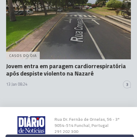
CASOS DO DIA
Jovem entra em paragem cardiorrespiratória
após despiste violento na Nazaré
13 Jan 08:24
3
Rua Dr. Fernão de Ornelas, 56 - 3º
9054-514 Funchal, Portugal
291 202 300