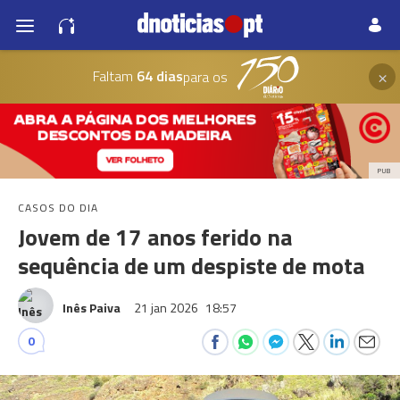
×
Faltam
64 dias
para os
PUB
CASOS DO DIA
Jovem de 17 anos ferido na
sequência de um despiste de mota
Inês Paiva
21 jan 2026
18:57
0