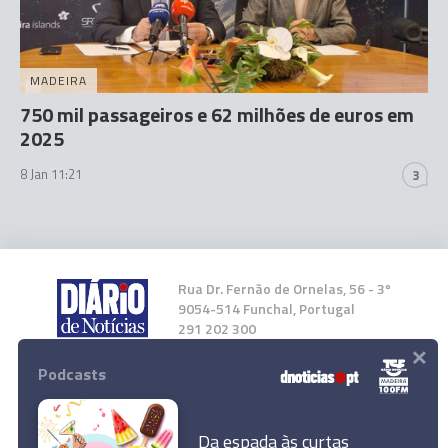
MADEIRA
750 mil passageiros e 62 milhões de euros em
2025
8 Jan 11:21
3
Rua Dr. Fernão de Ornelas, 56 - 3º
9054-514 Funchal, Portugal
291 202 300
×
Podcasts
Instale a nossa App
Da espada às curtas