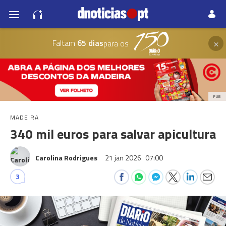
×
Faltam
65 dias
para os
PUB
MADEIRA
340 mil euros para salvar apicultura
Carolina Rodrigues
21 jan 2026
07:00
3