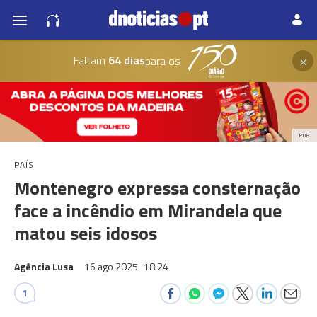
×
Faltam
64 dias
para os
PUB
PAÍS
Montenegro expressa consternação
face a incêndio em Mirandela que
matou seis idosos
Agência Lusa
16 ago 2025
18:24
1