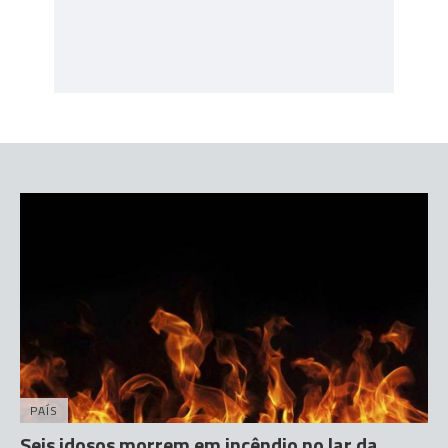
PAÍS
Seis idosos morrem em incêndio no lar da