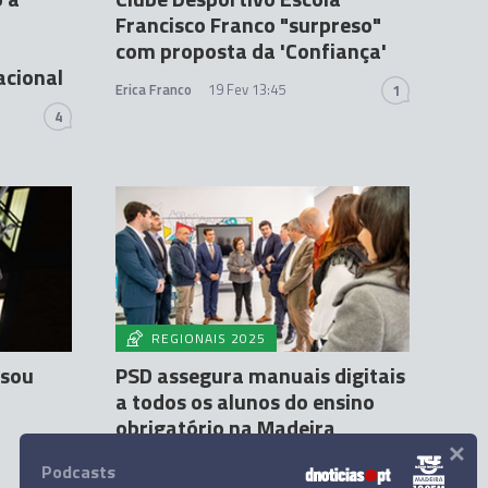
Francisco Franco "surpreso"
com proposta da 'Confiança'
acional
Erica Franco
19 Fev 13:45
1
4
REGIONAIS 2025
nsou
PSD assegura manuais digitais
a todos os alunos do ensino
obrigatório na Madeira
×
Marianna Pacifico
18 Fev 14:12
3
Podcasts