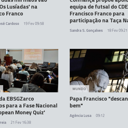
'Os Lusíadas' na
equipa de futsal do CDE
co Franco
Francisco Franco para
participação na Taça N
José Cardoso
19 Fev 09:58
Sandra S. Gonçalves
18 Fev 09:21
A
MUNDO
 da EBSGZarco
Papa Francisco "desca
s para a Fase Nacional
bem"
opean Money Quiz'
Agência Lusa
09:12
reia
21 Fev 16:38