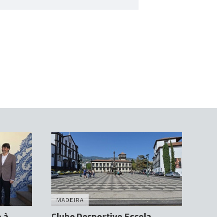
MADEIRA
 à
Clube Desportivo Escola