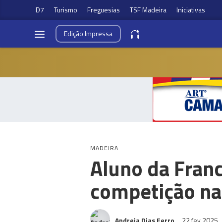
D7
Turismo
Freguesias
TSF Madeira
Iniciativas
Edição
Impressa
MADEIRA
Aluno da Franc
competição nac
Andreia Dias Ferro
22 fev 2025