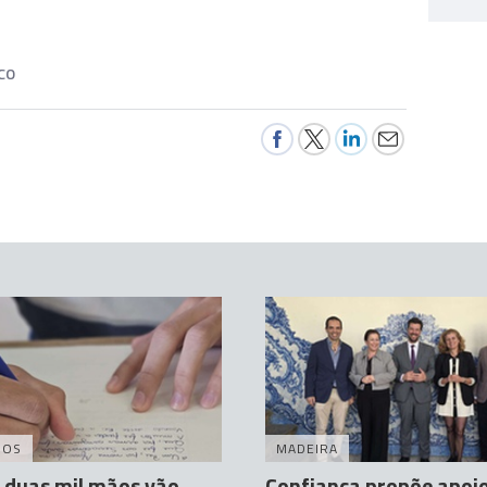
CO
DOS
MADEIRA
 duas mil mãos vão
Confiança propõe apoio