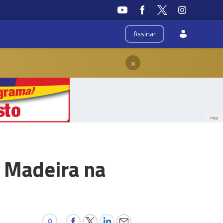
Assinar
×
PUB
a Madeira na
0