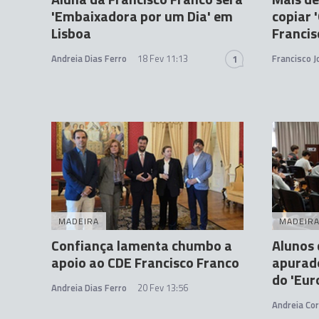
'Embaixadora por um Dia' em
copiar 
Lisboa
Francis
Andreia Dias Ferro
18 Fev 11:13
Francisco 
1
MADEIRA
MADEIR
Confiança lamenta chumbo a
Alunos
apoio ao CDE Francisco Franco
apurado
do 'Eur
Andreia Dias Ferro
20 Fev 13:56
Andreia Cor