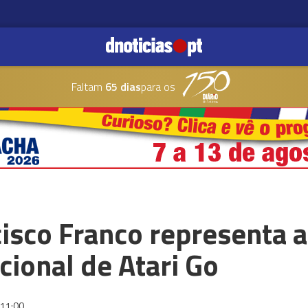
Faltam
65 dias
para os
isco Franco representa 
ional de Atari Go
11:00