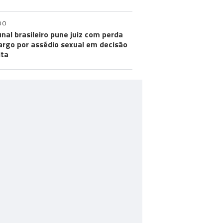
DO
unal brasileiro pune juiz com perda
argo por assédio sexual em decisão
ita