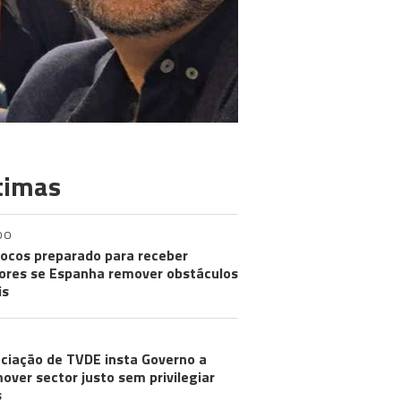
timas
DO
ocos preparado para receber
res se Espanha remover obstáculos
is
ciação de TVDE insta Governo a
over sector justo sem privilegiar
s