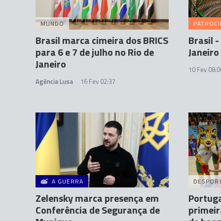
MUNDO
PATROC
Brasil marca cimeira dos BRICS
Brasil 
para 6 e 7 de julho no Rio de
Janeiro
Janeiro
10 Fev 08:0
Agência Lusa
16 Fev 02:37
A GUERRA
DESPOR
Zelensky marca presença em
Portuga
Conferência de Segurança de
primeir