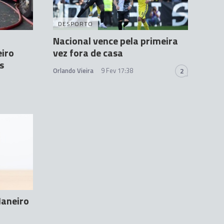
DESPORTO
Nacional vence pela primeira
eiro
vez fora de casa
s
Orlando Vieira
9 Fev 17:38
2
Janeiro