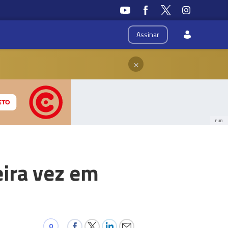
Assinar
×
PUB
ira vez em
0