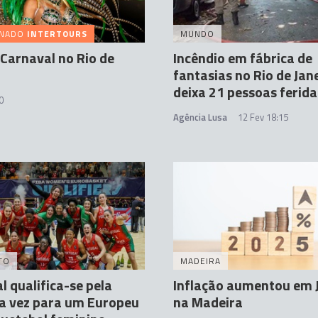
INADO
INTERTOURS
MUNDO
- Carnaval no Rio de
Incêndio em fábrica de
fantasias no Rio de Jan
deixa 21 pessoas ferida
0
Agência Lusa
12 Fev 18:15
TO
MADEIRA
l qualifica-se pela
Inflação aumentou em 
a vez para um Europeu
na Madeira