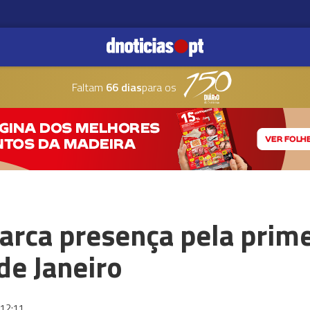
Faltam
66 dias
para os
rca presença pela prime
de Janeiro
12:11