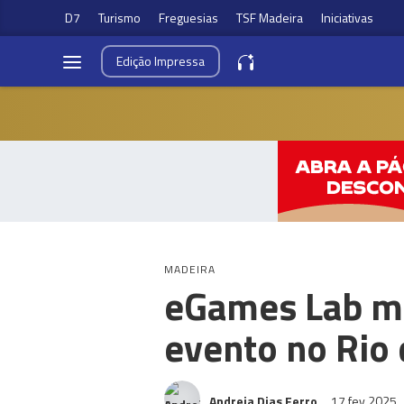
D7
Turismo
Freguesias
TSF Madeira
Iniciativas
Edição
Impressa
MADEIRA
eGames Lab ma
evento no Rio 
Andreia Dias Ferro
17 fev 2025