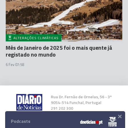
ALTERAÇÕES CLIMÁTICAS
Mês de Janeiro de 2025 foi o mais quente já
registado no mundo
6 Fev 07:58
Rua Dr. Fernão de Ornelas, 56 - 3º
9054-514 Funchal, Portugal
291 202 300
×
Podcasts
Instale a nossa App