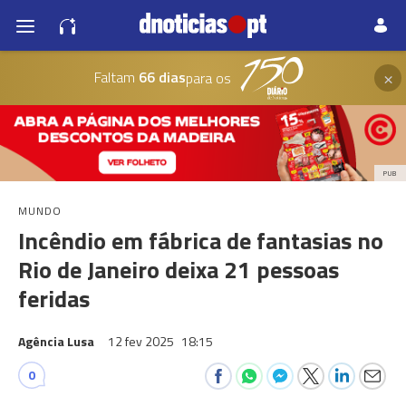
×
Faltam
66 dias
para os
PUB
MUNDO
Incêndio em fábrica de fantasias no
Rio de Janeiro deixa 21 pessoas
feridas
Agência Lusa
12 fev 2025
18:15
0