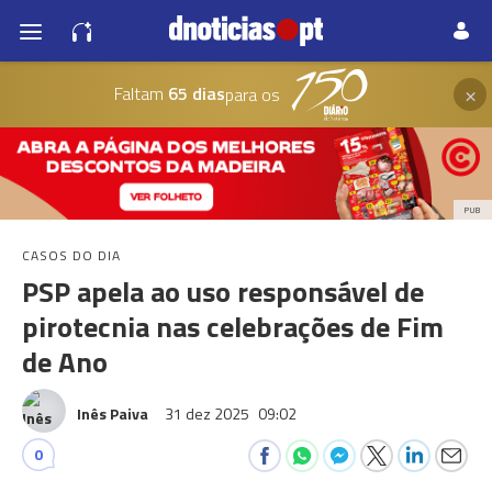
×
Faltam
65 dias
para os
PUB
CASOS DO DIA
PSP apela ao uso responsável de
pirotecnia nas celebrações de Fim
de Ano
Inês Paiva
31 dez 2025
09:02
0