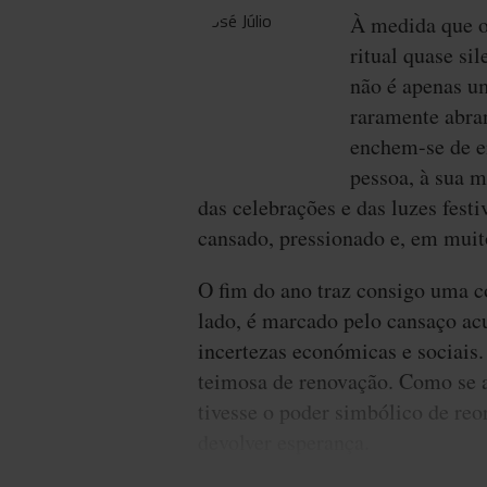
À medida que o
ritual quase si
não é apenas u
raramente abra
enchem-se de e
pessoa, à sua m
das celebrações e das luzes fest
cansado, pressionado e, em muit
O fim do ano traz consigo uma c
lado, é marcado pelo cansaço ac
incertezas económicas e sociais.
teimosa de renovação. Como se 
tivesse o poder simbólico de reor
devolver esperança.