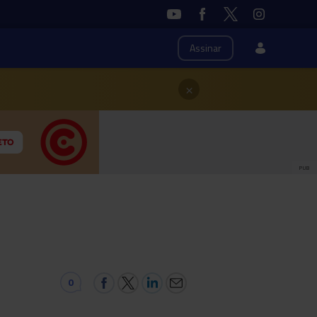
Assinar
×
PUB
0