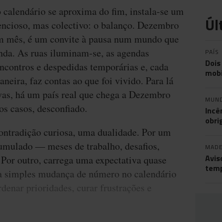
 calendário se aproxima do fim, instala-se um
Úl
lencioso, mas colectivo: o balanço. Dezembro
m mês, é um convite à pausa num mundo que
nda. As ruas iluminam-se, as agendas
PAÍS
Dois
ncontros e despedidas temporárias e, cada
mobi
aneira, faz contas ao que foi vivido. Para lá
ivas, há um país real que chega a Dezembro
MUN
os casos, desconfiado.
Incê
obri
ontradição curiosa, uma dualidade. Por um
umulado — meses de trabalho, desafios,
MADE
Avis
 Por outro, carrega uma expectativa quase
temp
a simples mudança de número no calendário
denar prioridades, curar frustrações e