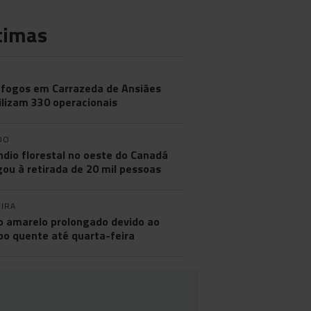
timas
 fogos em Carrazeda de Ansiães
lizam 330 operacionais
DO
ndio florestal no oeste do Canadá
gou à retirada de 20 mil pessoas
IRA
o amarelo prolongado devido ao
o quente até quarta-feira