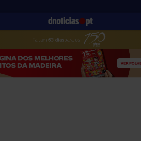
Faltam
63 dias
para os