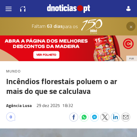
×
Faltam
63 dias
para os
PUB
MUNDO
Incêndios florestais poluem o ar
mais do que se calculava
Agência Lusa
29 dez 2025
18:32
0