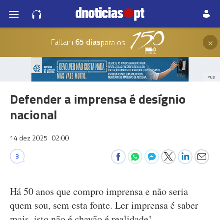
×
Faltam
65 dias
para os
PUB
Defender a imprensa é desígnio
nacional
14 dez 2025
02:00
3
Há 50 anos que compro imprensa e não seria
quem sou, sem esta fonte. Ler imprensa é saber
mais, isto não é chavão é realidade!