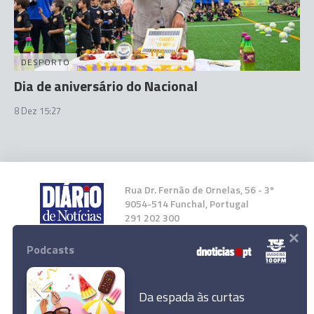
DESPORTO
Dia de aniversário do Nacional
8 Dez 15:27
Rua Dr. Fernão de Ornelas, 56 - 3º
9054-514 Funchal, Portugal
291 202 300
×
Podcasts
Instale a nossa App
Da espada às curtas