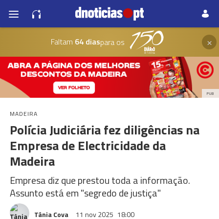
×
Faltam
64 dias
para os
PUB
MADEIRA
Polícia Judiciária fez diligências na
Empresa de Electricidade da
Madeira
Empresa diz que prestou toda a informação.
Assunto está em "segredo de justiça"
Tânia Cova
11 nov 2025
18:00