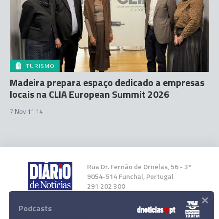
TURISMO
Madeira prepara espaço dedicado a empresas
locais na CLIA European Summit 2026
7 Nov 11:14
Rua Dr. Fernão de Ornelas, 56 - 3º
9054-514 Funchal, Portugal
291 202 300
×
Podcasts
Instale a nossa App