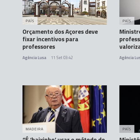
PAÍS
PAÍS
Orçamento dos Açores deve
Ministr
fixar incentivos para
profes
professores
valoriz
Agência Lusa
11 Set 03:42
Agência Lu
MADEIRA
PAÍS
“É ‘baixinho’ usar o método de
Ministé