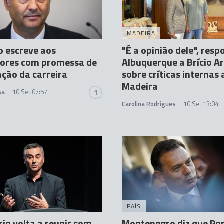
MADEIRA
o escreve aos
"É a opinião dele", res
sores com promessa de
Albuquerque a Brício A
ação da carreira
sobre críticas internas
Madeira
sa
10 Set 07:57
1
Carolina Rodrigues
10 Set 13:04
PAÍS
rio volta a reunir com
Montenegro diz que Po