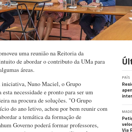
omoveu uma reunião na Reitoria da
Úl
ntuito de abordar o contributo da UMa para
 algumas áreas.
PAÍS
 iniciativa, Nuno Maciel, o Grupo
Resi
apen
a esta necessidade e pronto para ser um
inte
eira na procura de soluções. "O Grupo
ício do ano letivo, achou por bem reunir com
MADE
abordar a temática da formação de
Peti
velo
nhum Governo poderá formar professores,
Via 