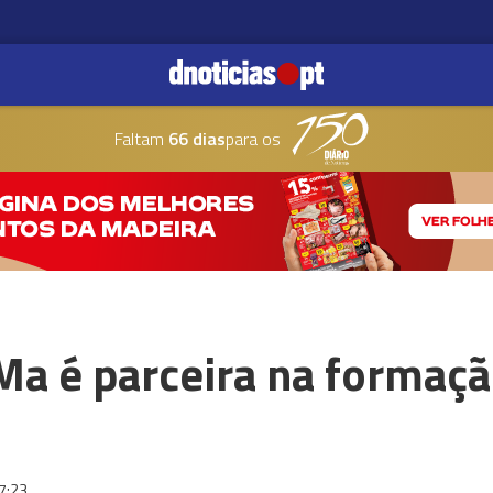
Faltam
66 dias
para os
Ma é parceira na formaçã
7:23