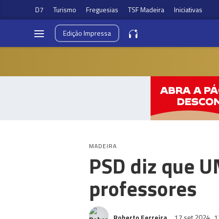
D7
Turismo
Freguesias
TSF Madeira
Iniciativas
Edição
Impressa
MADEIRA
PSD diz que U
professores
Roberto Ferreira
17 set 2024
1