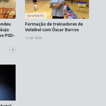
DESPORTO
pondeu
Formação de treinadores de
ráujo
Voleibol com Óscar Barros
 ao PSD-
11 Set 16:35
4
rtugal