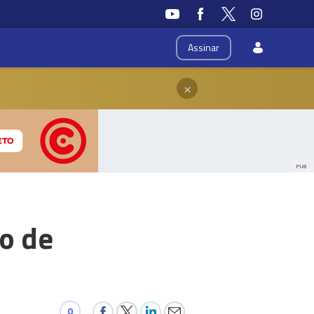
Assinar
×
PUB
o de
0