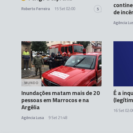
contin
Roberto Ferreira
15 Set 02:00
5
de incê
Agência Lu
MUNDO
Inundações matam mais de 20
É a inq
pessoas em Marrocos e na
(legíti
Argélia
16 Set 02:0
Agência Lusa
9 Set 21:48