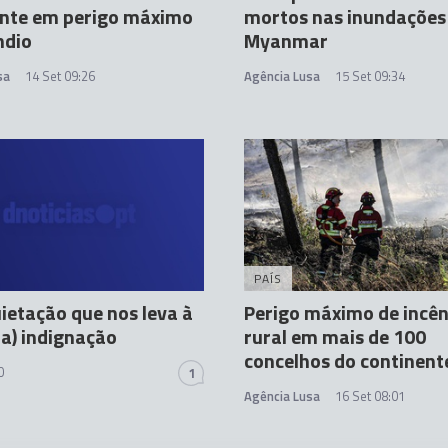
ente em perigo máximo
mortos nas inundações
ndio
Myanmar
sa
14 Set 09:26
Agência Lusa
15 Set 09:34
PAÍS
uietação que nos leva à
Perigo máximo de incê
ma) indignação
rural em mais de 100
concelhos do continent
0
1
Agência Lusa
16 Set 08:01