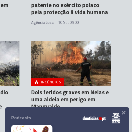
 em
patente no exército polaco
pela protecção à vida humana
Agência Lusa
10 Set 05:00
INCÊNDIOS
ndio
Dois feridos graves em Nelas e
uma aldeia em perigo em
e
Mangualde
×
Agência Lusa
16 Set 19:36
Podcasts