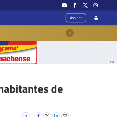
Assinar
×
PUB
 habitantes de
1