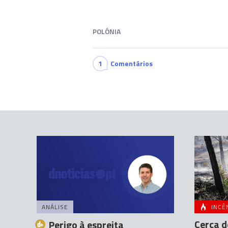
POLÓNIA
1
Comentários
ANÁLISE
INCÊ
Cerca d
Perigo à espreita