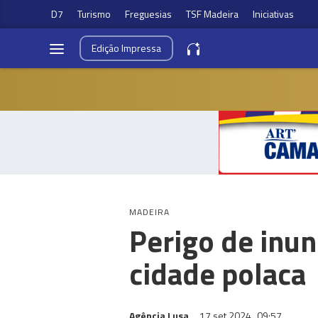
D7
Turismo
Freguesias
TSF Madeira
Iniciativas
Edição
Impressa
MADEIRA
Perigo de inun
cidade polaca
Agência Lusa
17 set 2024
09:57