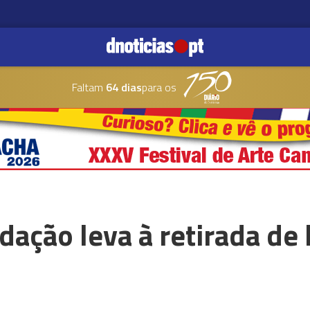
Faltam
64 dias
para os
dação leva à retirada de