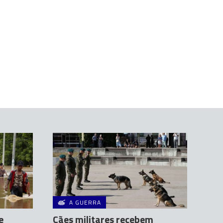
A GUERRA
e
Cães militares recebem