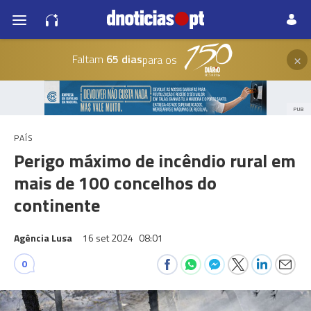
×
Faltam
65 dias
para os
PUB
PAÍS
Perigo máximo de incêndio rural em
mais de 100 concelhos do
continente
Agência Lusa
16 set 2024
08:01
0