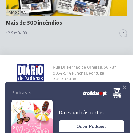
MADEIRA
Mais de 300 incêndios
12 Set 07:00
1
Rua Dr. Fernão de Ornelas, 56 - 3º
9054-514 Funchal, Portugal
291 202 300
×
Podcasts
Instale a nossa App
Da espada às curtas
Ouvir Podcast
© 2024 Empresa Diário de Notícias, Lda.