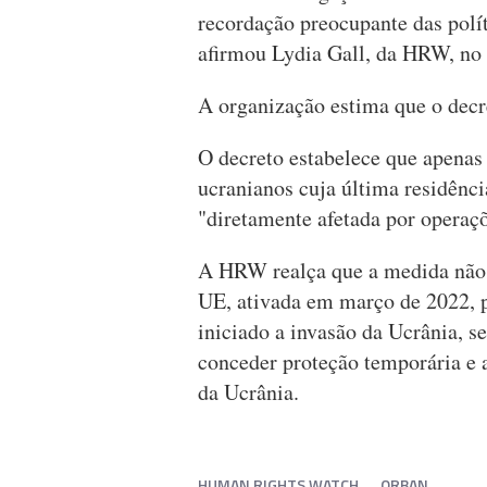
recordação preocupante das polí
afirmou Lydia Gall, da HRW, no
A organização estima que o decre
O decreto estabelece que apenas 
ucranianos cuja última residênci
"diretamente afetada por operaçõ
A HRW realça que a medida não 
UE, ativada em março de 2022, p
iniciado a invasão da Ucrânia, 
conceder proteção temporária e a
da Ucrânia.
HUMAN RIGHTS WATCH
ORBAN