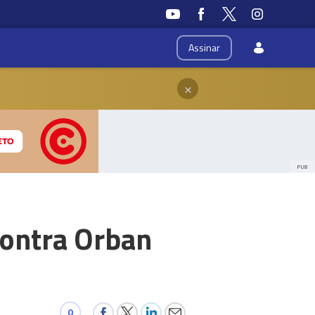
Assinar
×
PUB
contra Orban
0