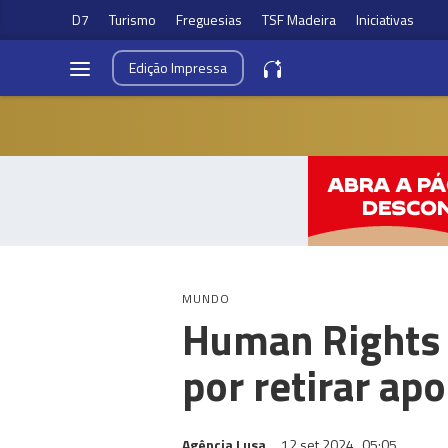
D7
Turismo
Freguesias
TSF Madeira
Iniciativas
Edição
Impressa
MUNDO
Human Rights 
por retirar ap
Agência Lusa
12 set 2024
05:05