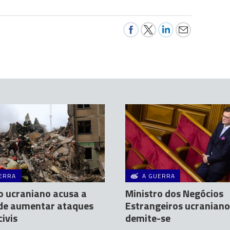
ERRA
A GUERRA
 ucraniano acusa a
Ministro dos Negócios
 de aumentar ataques
Estrangeiros ucraniano
civis
demite-se