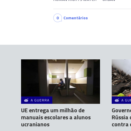
0
Comentários
A GUERRA
A GU
UE entrega um milhão de
Governo
manuais escolares a alunos
Rússia
ucranianos
contra 