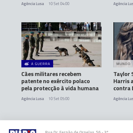
Agência Lusa
10 Set 04:00
Agência Lu
A GUERRA
MUNDO
Cães militares recebem
Taylor 
patente no exército polaco
Harris 
pela protecção à vida humana
contra
Agência Lusa
10 Set 05:00
Agência Lu
Rua Dr. Fernão de Ornelas, 56 - 3º