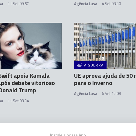
sa
11 Set 09:57
Agência Lusa
4 Set 08:30
A GUERRA
Swift apoia Kamala
UE aprova ajuda de 50 
após debate vitorioso
para o Inverno
 Donald Trump
Agência Lusa
6 Set 12:08
sa
11 Set 08:34
Instale a nossa App