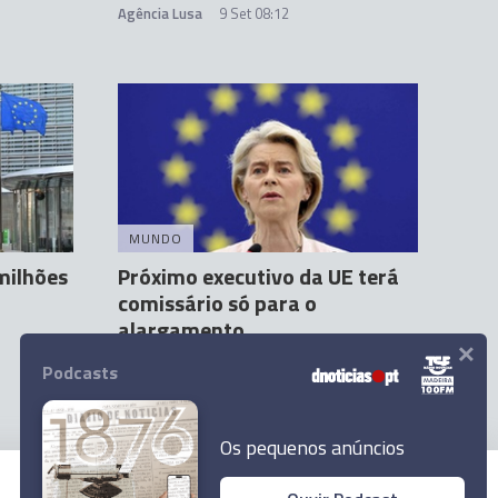
Agência Lusa
9 Set 08:12
MUNDO
milhões
Próximo executivo da UE terá
comissário só para o
alargamento
×
Agência Lusa
2 Set 23:33
Podcasts
Os pequenos anúncios