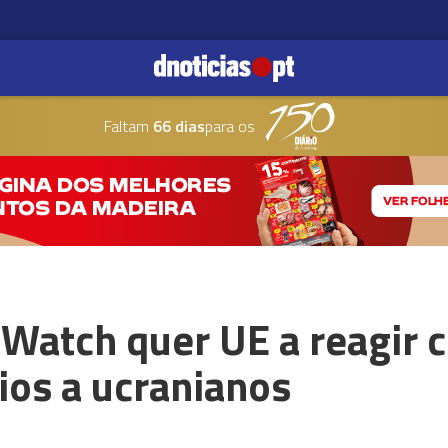
Faltam
66 dias
para os
Watch quer UE a reagir 
oios a ucranianos