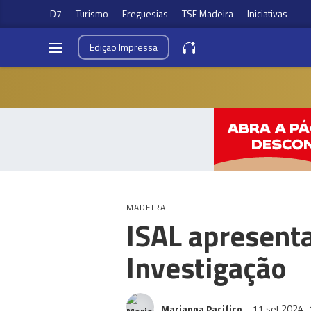
D7
Turismo
Freguesias
TSF Madeira
Iniciativas
Edição
Impressa
MADEIRA
ISAL apresenta
Investigação
Marianna Pacifico
11 set 2024