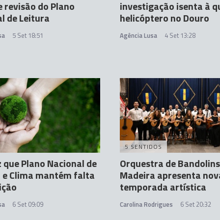
 revisão do Plano
investigação isenta à 
l de Leitura
helicóptero no Douro
sa
5 Set 18:51
Agência Lusa
4 Set 13:28
5 SENTIDOS
z que Plano Nacional de
Orquestra de Bandolins
 e Clima mantém falta
Madeira apresenta nov
ição
temporada artística
sa
6 Set 09:09
Carolina Rodrigues
6 Set 20:32