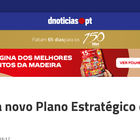
Faltam
65 dias
para os
 novo Plano Estratégico
16:12