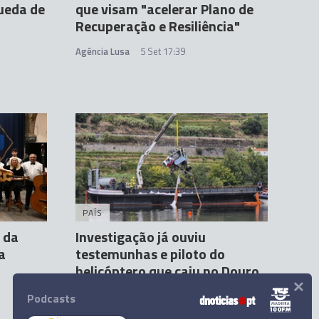
queda de
que visam "acelerar Plano de
Recuperação e Resiliência"
Agência Lusa
5 Set 17:39
PAÍS
 da
Investigação já ouviu
a
testemunhas e piloto do
helicóptero que caiu no Douro
×
Agência Lusa
1 Set 06:02
Podcasts