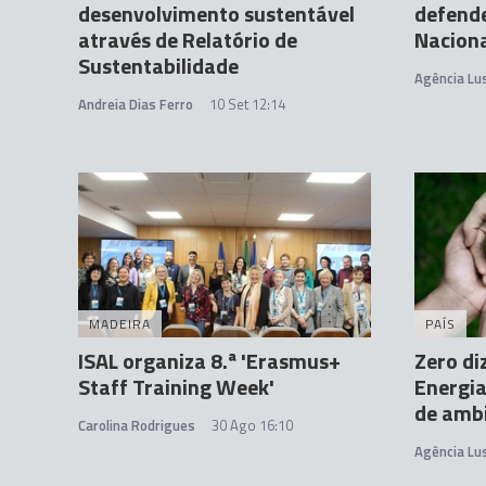
desenvolvimento sustentável
defende
através de Relatório de
Naciona
Sustentabilidade
Agência Lu
Andreia Dias Ferro
10 Set 12:14
MADEIRA
PAÍS
ISAL organiza 8.ª 'Erasmus+
Zero di
Staff Training Week'
Energia
de amb
Carolina Rodrigues
30 Ago 16:10
Agência Lu