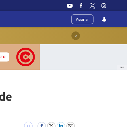
Assinar
×
PUB
 de
0